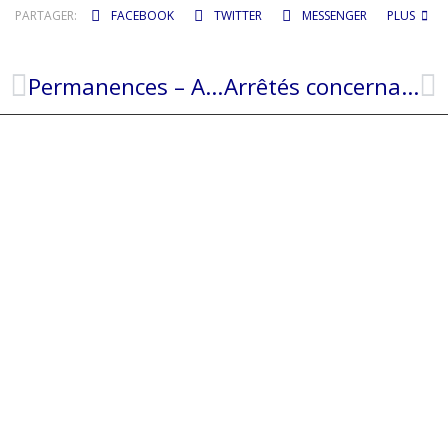
PARTAGER:
FACEBOOK
TWITTER
MESSENGER
PLUS
Permanences – Aides à la rénovation de l’habitat, infos et conseils
Arrêtés concernant l’irrigation agricole en période de sécheresse