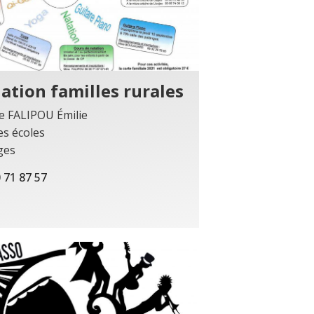
ation familles rurales
e FALIPOU Émilie
es écoles
ges
 71 87 57