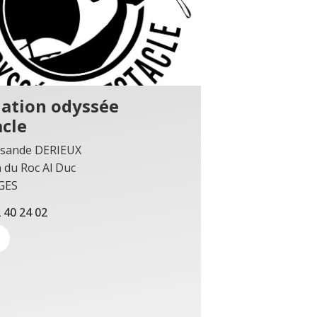
iation odyssée
acle
sande DERIEUX
 du Roc Al Duc
GES
 40 24 02