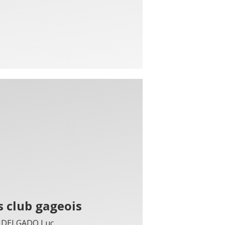
s club gageois
t DELGADO Luc