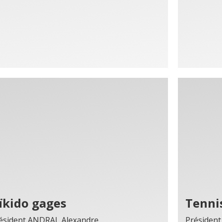
ïkido gages
Tenni
ésident ANDRAL Alexandre
Présiden