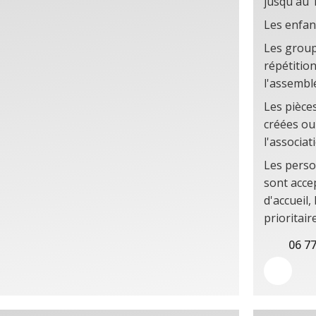
jusqu'au 1
Les enfant
Les group
répétitio
l'assembl
Les pièces
créées ou
l'associat
Les perso
sont accep
d'accueil,
prioritair
06 77