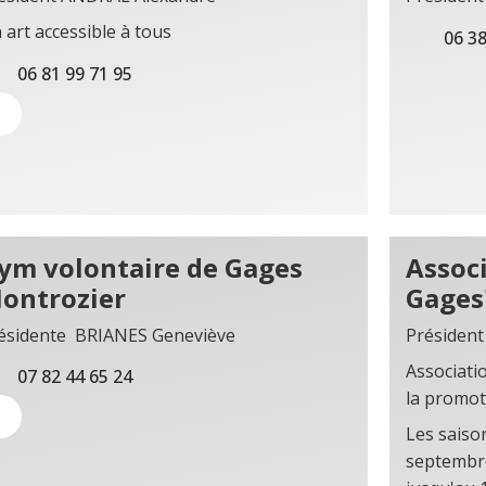
 art accessible à tous
06 38
06 81 99 71 95
ym volontaire de Gages
Associ
ontrozier
Gages
ésidente BRIANES Geneviève
Présiden
Associati
07 82 44 65 24
la promot
Les saiso
septembre