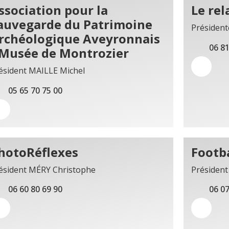
ssociation pour la
Le rel
auvegarde du Patrimoine
Présiden
rchéologique Aveyronnais
06 81
 Musée de Montrozier
ésident MAILLE Michel
05 65 70 75 00
hotoRéflexes
Footb
ésident MÉRY Christophe
Présiden
06 60 80 69 90
06 07