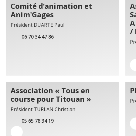
Comité d’animation et
A
Anim'Gages
S
A
Président DUARTE Paul
/
06 70 34 47 86
Pr
Association « Tous en
P
course pour Titouan »
Pr
Président TURLAN Christian
05 65 78 34 19