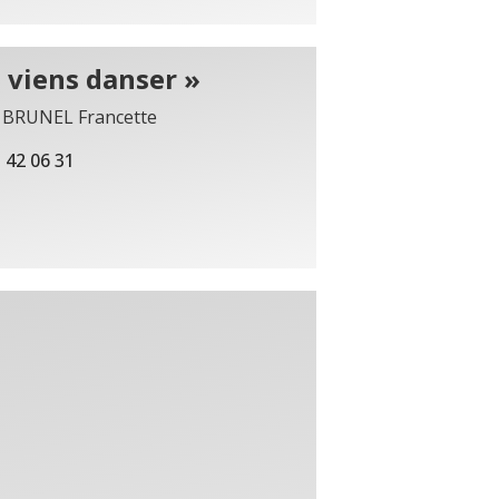
 viens danser »
 BRUNEL Francette
 42 06 31