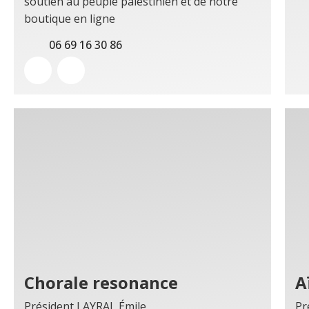
soutien au peuple palestinien et de notre
boutique en ligne
06 69 16 30 86
Chorale resonance
A
Président LAYRAL Émile
Pr