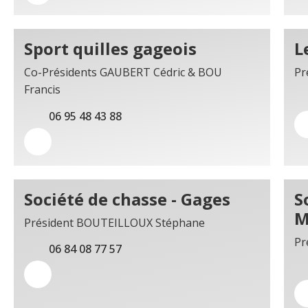
Sport quilles gageois
L
Co-Présidents GAUBERT Cédric & BOU
Pr
Francis
06 95 48 43 88
Société de chasse - Gages
S
M
Président BOUTEILLOUX Stéphane
Pr
06 84 08 77 57