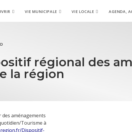
UVRIR
VIE MUNICIPALE
VIE LOCALE
AGENDA, A
ED
positif régional des
de la région
eur des aménagements
 quotidien/Tourisme à
region.fr/Dispositif-