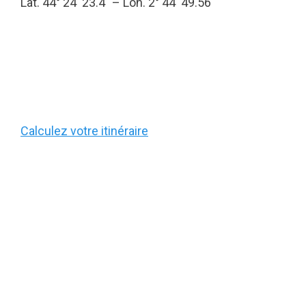
Lat. 44° 24′ 23.4″ – Lon. 2° 44′ 49.56″
Calculez votre itinéraire